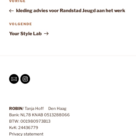
Vorig
VORIGE
navigatie
bericht
kleding advies voor Randstad Jeugd aan het werk
Volgend
VOLGENDE
bericht
Your Style Lab
ROBIN
/ Tanja Hoff Den Haag
Bank: NL78 KNAB 0513288066
BTW: 001980973B13
KvK: 24436779
Privacy statement