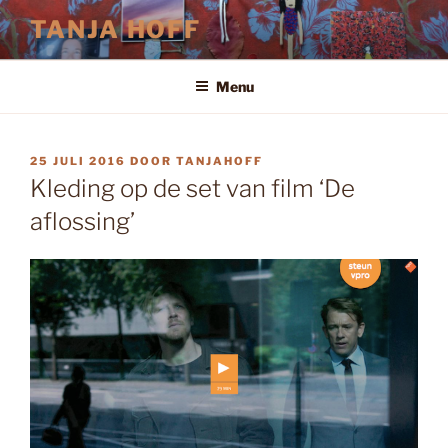
Ga
TANJA HOFF
naar
de
inhoud
Menu
GEPLAATST
25 JULI 2016
DOOR
TANJAHOFF
OP
Kleding op de set van film ‘De
aflossing’