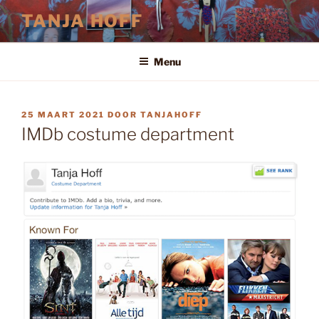
Ga
TANJA HOFF
naar
de
inhoud
Menu
GEPLAATST
25 MAART 2021
DOOR
TANJAHOFF
OP
IMDb costume department