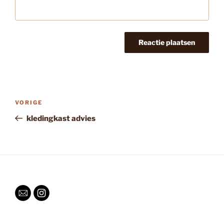
Bericht
Vorig
VORIGE
navigatie
bericht
kledingkast advies