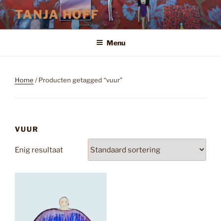
Ga
TANJA HOFF
naar
de
inhoud
Menu
Home
/ Producten getagged “vuur”
VUUR
Enig resultaat