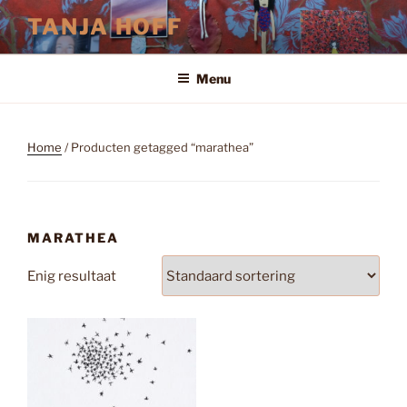
Ga
TANJA HOFF
naar
de
inhoud
Menu
Home
/ Producten getagged “marathea”
MARATHEA
Enig resultaat