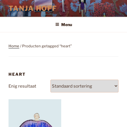
Ga
TANJA HOFF
naar
de
inhoud
Menu
Home
/ Producten getagged “heart”
HEART
Enig resultaat